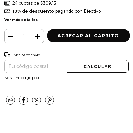
24
cuotas de
$309,15
10% de descuento
pagando con Efectivo
Ver más detalles
CAMBIAR CP
Entregas para el CP:
Medios de envío
CALCULAR
No sé mi código postal