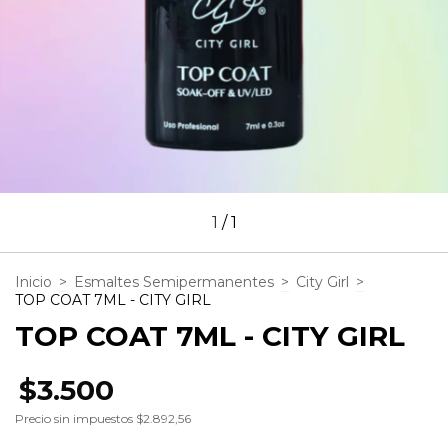
1
/
1
Inicio
>
Esmaltes Semipermanentes
>
City Girl
>
TOP COAT 7ML - CITY GIRL
TOP COAT 7ML - CITY GIRL
$3.500
Precio sin impuestos
$2.892,56