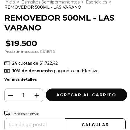
Inicio
>
Esmaltes Semipermanentes
>
Esenciales
>
REMOVEDOR 500ML - LAS VARANO
REMOVEDOR 500ML - LAS
VARANO
$19.500
Precio sin impuestos
$16.115,70
24
cuotas de
$1.722,42
10% de descuento
pagando con Efectivo
Ver más detalles
CAMBIAR CP
Entregas para el CP:
Medios de envío
CALCULAR