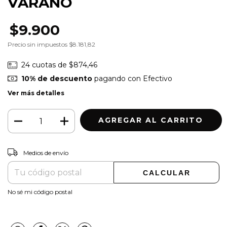
VARANO
$9.900
Precio sin impuestos
$8.181,82
24
cuotas de
$874,46
10% de descuento
pagando con Efectivo
Ver más detalles
CAMBIAR CP
Entregas para el CP:
Medios de envío
CALCULAR
No sé mi código postal