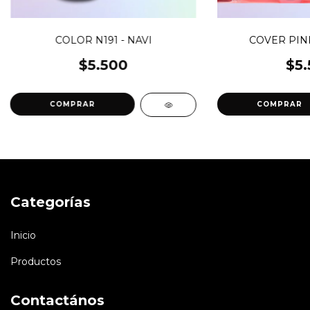
COLOR N191 - NAVI
COVER PINK
$5.500
$5.
Categorías
Inicio
Productos
Contactános