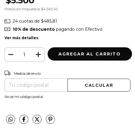
$5.500
Precio sin impuestos
$4.545,45
24
cuotas de
$485,81
10% de descuento
pagando con Efectivo
Ver más detalles
CAMBIAR CP
Entregas para el CP:
Medios de envío
CALCULAR
No sé mi código postal